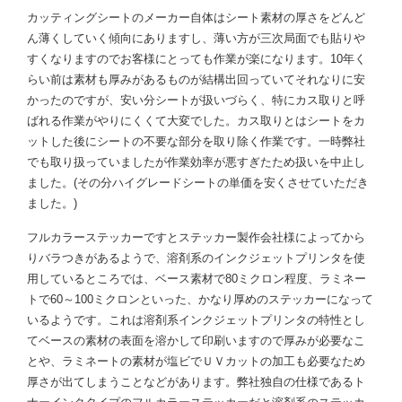
カッティングシートのメーカー自体はシート素材の厚さをどんど
ん薄くしていく傾向にありますし、薄い方が三次局面でも貼りや
すくなりますのでお客様にとっても作業が楽になります。10年く
らい前は素材も厚みがあるものが結構出回っていてそれなりに安
かったのですが、安い分シートが扱いづらく、特にカス取りと呼
ばれる作業がやりにくくて大変でした。カス取りとはシートをカ
ットした後にシートの不要な部分を取り除く作業です。一時弊社
でも取り扱っていましたが作業効率が悪すぎたため扱いを中止し
ました。(その分ハイグレードシートの単価を安くさせていただき
ました。)
フルカラーステッカーですとステッカー製作会社様によってから
りバラつきがあるようで、溶剤系のインクジェットプリンタを使
用しているところでは、ベース素材で80ミクロン程度、ラミネー
トで60～100ミクロンといった、かなり厚めのステッカーになって
いるようです。これは溶剤系インクジェットプリンタの特性とし
てベースの素材の表面を溶かして印刷いますので厚みが必要なこ
とや、ラミネートの素材が塩ビでＵＶカットの加工も必要なため
厚さが出てしまうことなどがあります。弊社独自の仕様であるト