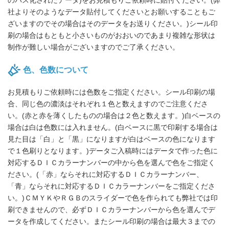
のパス化されたデータ)をお見積もりご依頼時に貼付ください。(弊
社よりそのようなデータ貼付してくださいとお願いすることもご
ざいますのでその場合はそのデータをお送りください。)シール印
刷の場合はもともと小さいものがおおいのであまり複雑な形状は
制作が難しい場合がございますのでご了承ください。
色、色数について
お見積もりご依頼時には色数をご指定ください。シール印刷の場
合、同じ色の濃淡はそれぞれ１色と数えますのでご注意くださ
い。(赤と赤を薄くしたものの場合は２色と数えます。)白ベースの
場合は白は色数には入れません。(白ベースに黒で印刷する場合は
見た目は「白」と「黒」になりますが白はベースの色になります
で１色刷りとなります。)データご入稿時にはデータで作った色に
対応するＤＩＣカラーナンバーの中から色を選んで色をご指定く
ださい。(「赤」ならそれに対応するＤＩＣカラーナンバー、
「青」ならそれに対応するＤＩＣカラーナンバーをご指定くださ
い。)ＣＭＹＫやＲＧＢのスライダーで色を作られても弊社では印
刷できませんので、必ずＤＩＣカラーナンバーから色を選んでデ
ータを作成してください。またシール印刷の場合は最大３までの