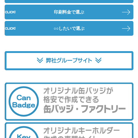
印刷料金で選ぶ
○○したいで選ぶ
弊社