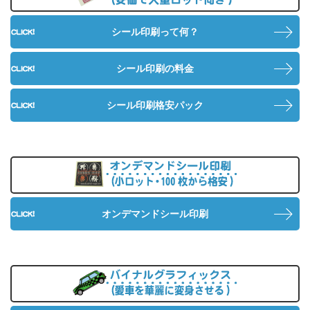
シール印刷って何？
シール印刷の料金
シール印刷格安パック
オ
オンデマンドシール印刷
バ