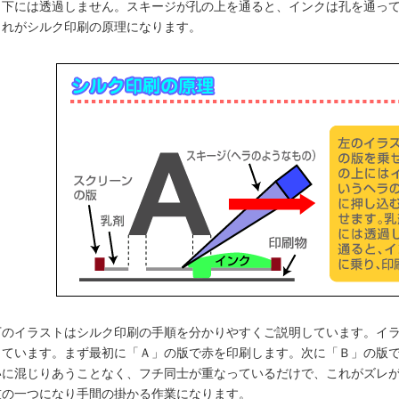
も下には透過しません。スキージが孔の上を通ると、インクは孔を通っ
これがシルク印刷の原理になります。
料金
ステッカーの貼り方
て何？
料金
安パック
ール印刷
下のイラストはシルク印刷の手順を分かりやすくご説明しています。イ
シール印刷
しています。まず最初に「Ａ」の版で赤を印刷します。次に「Ｂ」の版
いに混じりあうことなく、フチ同士が重なっているだけで、これがズレ
技の一つになり手間の掛かる作業になります。
ィックス