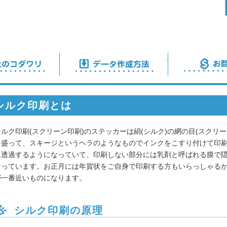
弊社のこだわり
データ作成方法
覧
シルク印刷とは
テッカー
シルク印刷(スクリーン印刷)のステッカーは絹(シルク)の網の目(スクリ
を盛って、スキージというヘラのようなものでインクをこすり付けて印
に透過するようになっていて、印刷しない部分には乳剤と呼ばれる膜で隠
て何？
なっています。お正月には年賀状をご自身で印刷する方もいらっしゃるか
が一番近いものになります。
テッカーの仕様
テッカーの料金
シルク印刷の原理