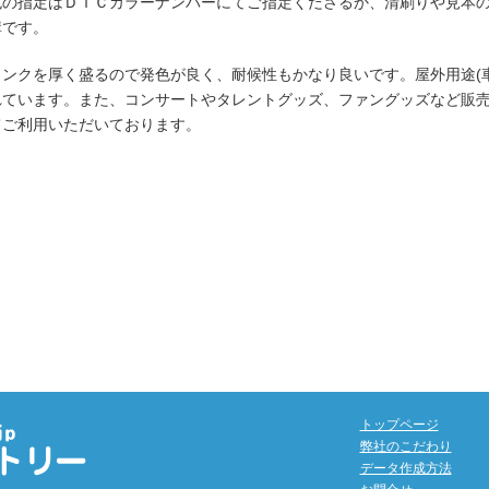
色の指定はＤＩＣカラーナンバーにてご指定くださるか、清刷りや見本
構です。
インクを厚く盛るので発色が良く、耐候性もかなり良いです。屋外用途(
れています。また、コンサートやタレントグッズ、ファングッズなど販
てご利用いただいております。
トップページ
弊社のこだわり
データ作成方法