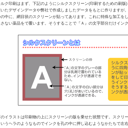
ッカー
シルク印刷はまず、下記のようにシルクスクリーン(印刷するための刷版
頂いたデザインデータや弊社で作成しましたデータをもとに作りますが
枠の中に、網目状のスクリーンが貼ってあります。これに特殊な加工を
刷の様々な方式
通さない薬品をで覆います。そうすることで『Ａ』の文字部分だけイン
タイプ
タイプ
テッカー
ステッカーって何？
ートの料金
の料金
ートの料金
下のイラストは印刷物の上にスクリーンの版を乗せた状態です。スクリ
というヘラのようなものでインクを孔の中に押し込むようなかたちで左
料金