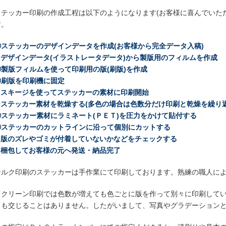
ぶ
ステッカー印刷の作成工程は以下のようになります(お客様に喜んでいた
す。
①ステッカーのデザインデータを作成(お客様から完全データ入稿)
②デザインデータ(イラストレータデータ)から製版用のフィルムを作成
③製版フィルムを使って印刷用の版(刷版)を作成
④刷版を印刷機に固定
⑤スキージを使ってステッカーの素材に印刷開始
⑥ステッカー素材を乾燥する(多色の場合は色数分だけ印刷と乾燥を繰り返
⑦ステッカー素材にラミネート(ＰＥＴ)を圧力をかけて貼付する
⑧ステッカーのカットラインに沿って個別にカットする
⑨版のズレやゴミが付着していないかなどをチェックする
⑩梱包してお客様の元へ発送・納品完了
シルク印刷のステッカーは手作業にて印刷しております。熟練の職人に
スクリーン印刷では色数が増えても色ごとに版を作って別々に印刷して
ても交じることはありません。したがいまして、写真やグラデーション